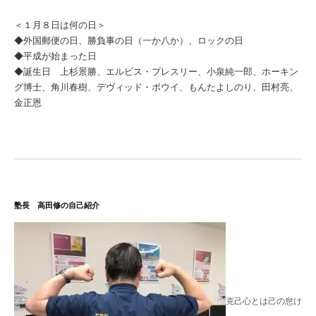
＜１月８日は何の日＞
◆外国郵便の日、勝負事の日（一か八か）、ロックの日
◆平成が始まった日
◆誕生日 上杉景勝、エルビス・プレスリー、小泉純一郎、ホーキン
グ博士、角川春樹、デヴィッド・ボウイ、もんたよしのり、田村亮、
金正恩
塾長 高田修の自己紹介
克己心とは己の怠け