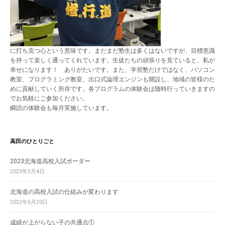
に打ち克つ心という意味です。まだまだ塾生は多くはないですが、目標意識
を持って楽しく通ってくれています。生徒たちの頑張りを見ていると、私が
幸せになります！ ありがたいです。また、学習塾だけではなく、パソコン
教室、プログラミング教室、出口式論理エンジンも開設し、地域の皆様のた
めに貢献していく所存です。各プログラムの体験会は随時行っていきますの
でお気軽にご参加ください。
瞬読の体験会も毎月実施しています。
高田のひとりごと
2023北海道高校入試ボーダー
2023年3月4日
北海道の高校入試の仕組みが変わります
2022年6月20日
成績が上がらない子の共通点①