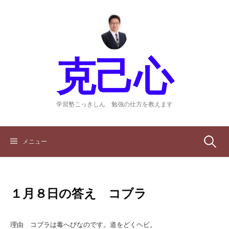
コ
ン
テ
ン
ツ
克己心
へ
ス
キ
ッ
学習塾こっきしん 勉強の仕方を教えます
プ
検
メニュー
索:
１月８日の答え コブラ
理由 コブラは毒へびなのです。道をどくヘビ。