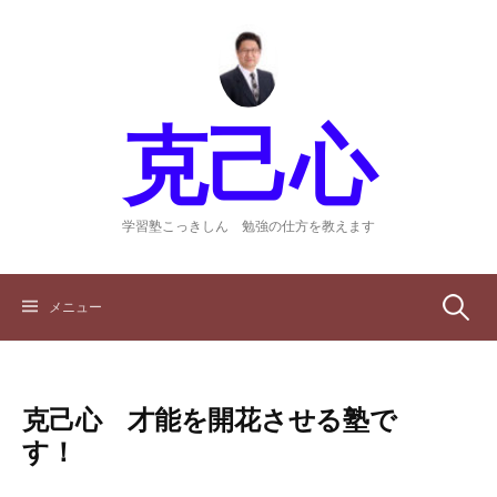
コ
ン
テ
ン
ツ
克己心
へ
ス
キ
ッ
学習塾こっきしん 勉強の仕方を教えます
プ
検
メニュー
索:
克己心 才能を開花させる塾で
す！