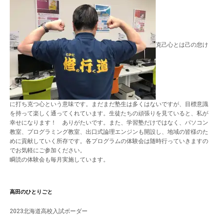
克己心とは己の怠け
に打ち克つ心という意味です。まだまだ塾生は多くはないですが、目標意識
を持って楽しく通ってくれています。生徒たちの頑張りを見ていると、私が
幸せになります！ ありがたいです。また、学習塾だけではなく、パソコン
教室、プログラミング教室、出口式論理エンジンも開設し、地域の皆様のた
めに貢献していく所存です。各プログラムの体験会は随時行っていきますの
でお気軽にご参加ください。
瞬読の体験会も毎月実施しています。
高田のひとりごと
2023北海道高校入試ボーダー