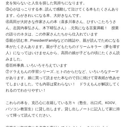
史を知らないと人生を損した気持ちになります。
③心がほっこりする本…読んで感動して泣けてくる本もたくさんあり
ます。心がきれいになる本、大好きなんです。
④高田が大好きな作家さんの本（喜多川泰さん、ひすいこたろうさ
ん、志賀内泰弘さん、木下晴弘さん）…元気になる言葉満載！ 授業
の語りのネタは、この作家さんたちから仕入れています
⑤親が読む本…PresidentFamilyなどの雑誌や、親が読んでためになる
本がたくさんあります。親が子どもたちのドリームキラー（夢を壊す
人）になってはいけませんから、高田の娘が子どもの頃にたくさん読
みました。
⑥百科事典…いろいろそろえています
⑦ドラえもんの学習シリーズ…ヒトのからだなど、いろいろなテーマ
があります。娘に買って読ませた本なので日に焼けて背表紙が色あせ
てしまいました。でも内容は変わらない！ ドラえもんが解説してく
れるのでわかりやすい！
これらの本を、克己心に在籍している方々（塾生、出口式、KOOV、
パソコン教室生）に貸し出します。貸し出しノートに記入して家に持
って帰って読んでください。