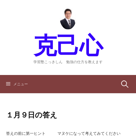
コ
ン
テ
ン
ツ
克己心
へ
ス
キ
ッ
学習塾こっきしん 勉強の仕方を教えます
プ
検
メニュー
索:
１月９日の答え
答えの前に第一ヒント マヌケになって考えてみてください