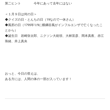
第二ヒント 今年にあって去年にはない
＜１月９日は何の日＞
◆クイズの日・とんちの日（19なので一休さん）
◆風邪の日（1795年1/9に横綱谷風がインフルエンザで亡くなったこ
とから）
◆誕生日 岩崎弥太郎、ニクソン大統領、大林宣彦、岡本真夜、赤江
珠緒、井上真央
おっと、今日の答えは、
ある方には、人間の体の一部が入っています！