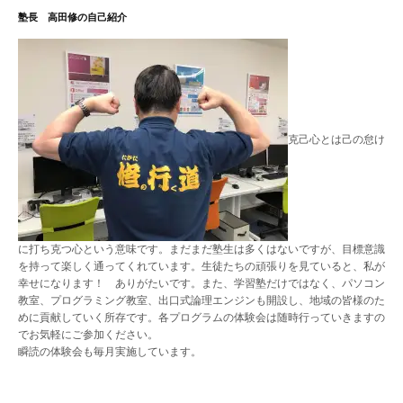
塾長 高田修の自己紹介
克己心とは己の怠け
に打ち克つ心という意味です。まだまだ塾生は多くはないですが、目標意識
を持って楽しく通ってくれています。生徒たちの頑張りを見ていると、私が
幸せになります！ ありがたいです。また、学習塾だけではなく、パソコン
教室、プログラミング教室、出口式論理エンジンも開設し、地域の皆様のた
めに貢献していく所存です。各プログラムの体験会は随時行っていきますの
でお気軽にご参加ください。
瞬読の体験会も毎月実施しています。