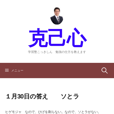
コ
ン
テ
ン
ツ
克己心
へ
ス
キ
ッ
学習塾こっきしん 勉強の仕方を教えます
プ
検
メニュー
索:
１月30日の答え ソとラ
ヒゲモジャ なので、ひげを剃らない。なので、ソとラがない。