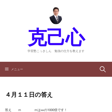
コ
ン
テ
ン
ツ
克己心
へ
ス
キ
ッ
学習塾こっきしん 勉強の仕方を教えます
プ
検
メニュー
索:
４月１１日の答え
答え ｍ ｍは㎜の1000倍です！