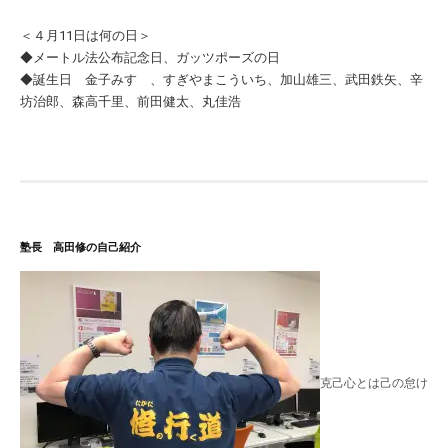
＜４月11日は何の日＞
◆メートル法公布記念日、ガッツポーズの日
◆誕生日 金子みすゞ、すぎやまこういち、加山雄三、武田鉄矢、辛
坊治郎、森高千里、前田健太、丸佳浩
塾長 高田修の自己紹介
克己心とは己の怠け