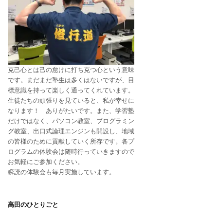
克己心とは己の怠けに打ち克つ心という意味
です。まだまだ塾生は多くはないですが、目
標意識を持って楽しく通ってくれています。
生徒たちの頑張りを見ていると、私が幸せに
なります！ ありがたいです。また、学習塾
だけではなく、パソコン教室、プログラミン
グ教室、出口式論理エンジンも開設し、地域
の皆様のために貢献していく所存です。各プ
ログラムの体験会は随時行っていきますので
お気軽にご参加ください。
瞬読の体験会も毎月実施しています。
高田のひとりごと