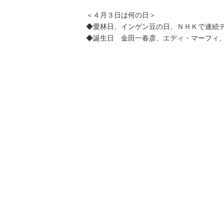
＜４月３日は何の日＞
◆愛林日、インゲン豆の日、ＮＨＫで連続
◆誕生日 金田一春彦、エディ・マーフィ