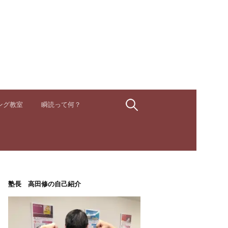
検
ング教室
瞬読って何？
索:
塾長 高田修の自己紹介