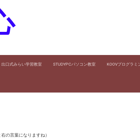
心
出口式みらい学習教室
STUDYPCパソコン教室
KOOVプログラミ
右の言葉になりますね）