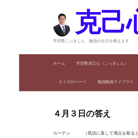
コ
ン
克己
テ
ン
ツ
へ
学習塾こっきしん 勉強の仕方を教えます
ス
キ
ッ
ホーム
学習塾克己心（こっきしん）
プ
クイズのページ
勉強動画ライブラリ
４月３日の答え
カーテン （英語に直して濁点を取ると