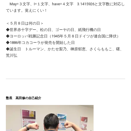
May=３文字、I=１文字、have=４文字 3.1415926と文字数に対応し
ています。覚えにくい！
＜５月８日は何の日＞
◆世界赤十字デー、松の日、ゴーヤの日、紙飛行機の日
◆ヨーロッパ戦勝記念日（1945年５月８日ドイツが連合国に降伏）
◆1886年コカコーラが発売を開始した日
◆誕生日 トルーマン、かたせ梨乃、榊原郁恵、さくらももこ、曙、
荒川弘
塾長 高田修の自己紹介