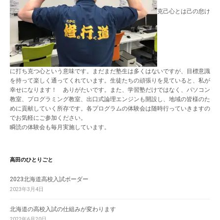
克己心とは己の怠け
に打ち克つ心という意味です。まだまだ塾生は多くはないですが、目標意識
を持って楽しく通ってくれています。生徒たちの頑張りを見ていると、私が
幸せになります！ ありがたいです。また、学習塾だけではなく、パソコン
教室、プログラミング教室、出口式論理エンジンも開設し、地域の皆様のた
めに貢献していく所存です。各プログラムの体験会は随時行っていきますの
でお気軽にご参加ください。
瞬読の体験会も毎月実施しています。
高田のひとりごと
2023北海道高校入試ボーダー
2023年3月4日
北海道の高校入試の仕組みが変わります
2022年6月20日