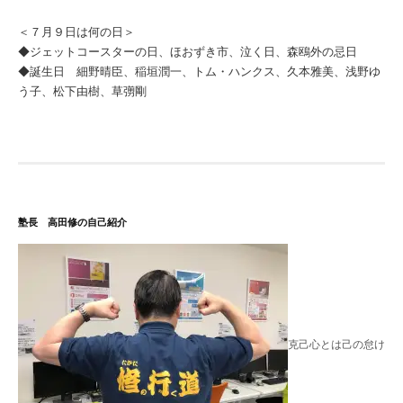
＜７月９日は何の日＞
◆ジェットコースターの日、ほおずき市、泣く日、森鴎外の忌日
◆誕生日 細野晴臣、稲垣潤一、トム・ハンクス、久本雅美、浅野ゆ
う子、松下由樹、草彅剛
塾長 高田修の自己紹介
克己心とは己の怠け