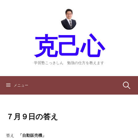
コ
ン
テ
ン
ツ
克己心
へ
ス
キ
ッ
学習塾こっきしん 勉強の仕方を教えます
プ
検
メニュー
索:
７月９日の答え
答え
「自動販売機」