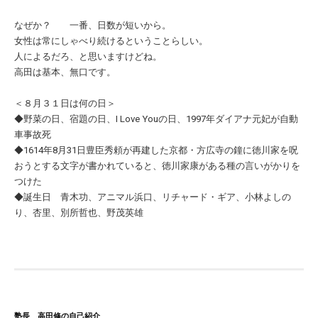
なぜか？ 一番、日数が短いから。
女性は常にしゃべり続けるということらしい。
人によるだろ、と思いますけどね。
高田は基本、無口です。
＜８月３１日は何の日＞
◆野菜の日、宿題の日、I Love Youの日、1997年ダイアナ元妃が自動
車事故死
◆1614年8月31日豊臣秀頼が再建した京都・方広寺の鐘に徳川家を呪
おうとする文字が書かれていると、徳川家康がある種の言いがかりを
つけた
◆誕生日 青木功、アニマル浜口、リチャード・ギア、小林よしの
り、杏里、別所哲也、野茂英雄
塾長 高田修の自己紹介