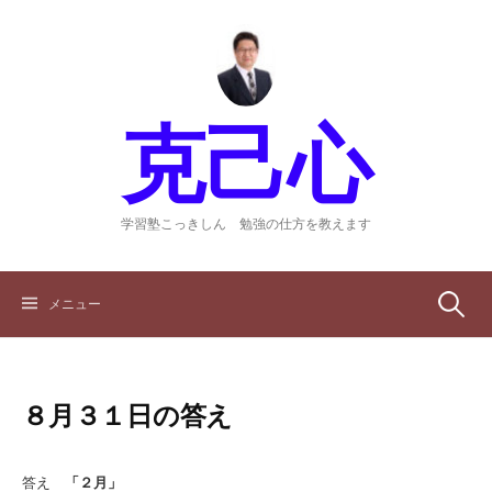
コ
ン
テ
ン
ツ
克己心
へ
ス
キ
ッ
学習塾こっきしん 勉強の仕方を教えます
プ
検
メニュー
索:
８月３１日の答え
答え
「２月」