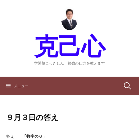
コ
ン
テ
ン
ツ
克己心
へ
ス
キ
ッ
学習塾こっきしん 勉強の仕方を教えます
プ
検
メニュー
索:
９月３日の答え
答え
「数字の６」