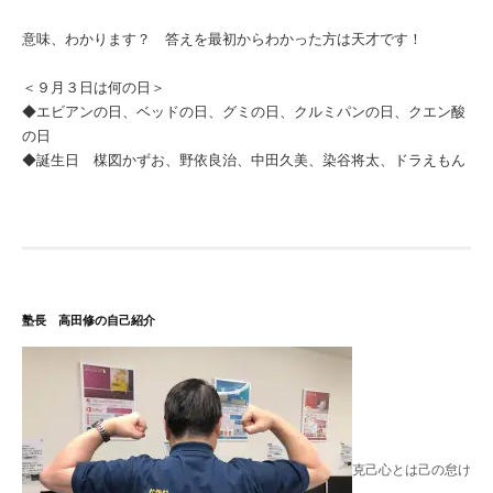
意味、わかります？ 答えを最初からわかった方は天才です！
＜９月３日は何の日＞
◆エビアンの日、ベッドの日、グミの日、クルミパンの日、クエン酸
の日
◆誕生日 楳図かずお、野依良治、中田久美、染谷将太、ドラえもん
塾長 高田修の自己紹介
克己心とは己の怠け