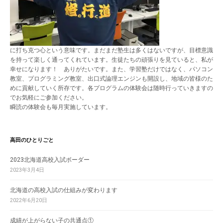
に打ち克つ心という意味です。まだまだ塾生は多くはないですが、目標意識
を持って楽しく通ってくれています。生徒たちの頑張りを見ていると、私が
幸せになります！ ありがたいです。また、学習塾だけではなく、パソコン
教室、プログラミング教室、出口式論理エンジンも開設し、地域の皆様のた
めに貢献していく所存です。各プログラムの体験会は随時行っていきますの
でお気軽にご参加ください。
瞬読の体験会も毎月実施しています。
高田のひとりごと
2023北海道高校入試ボーダー
2023年3月4日
北海道の高校入試の仕組みが変わります
2022年6月20日
成績が上がらない子の共通点①