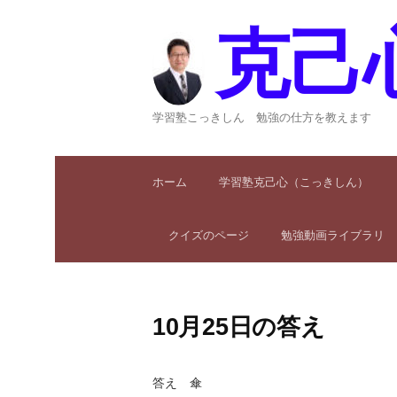
コ
ン
克己
テ
ン
ツ
へ
学習塾こっきしん 勉強の仕方を教えます
ス
キ
ッ
ホーム
学習塾克己心（こっきしん）
プ
クイズのページ
勉強動画ライブラリ
10月25日の答え
答え 傘