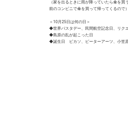
（家を出るときに雨が降っていたら傘を買
前のコンビニで傘を買って帰ってくるので
＜10月25日は何の日＞
◆世界パスタデー、民間航空記念日、リク
◆島原の乱が起こった日
◆誕生日 ピカソ、ピーターアーツ、小笠