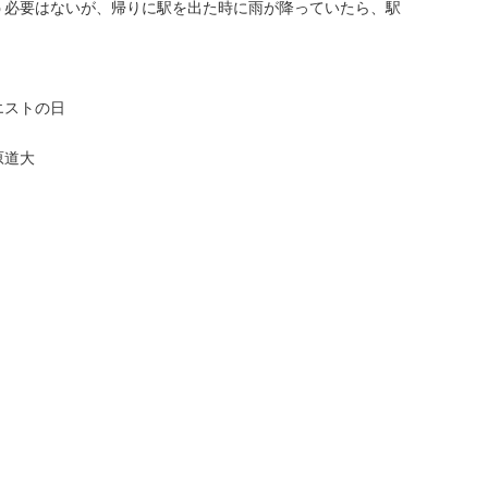
う必要はないが、帰りに駅を出た時に雨が降っていたら、駅
）
エストの日
原道大