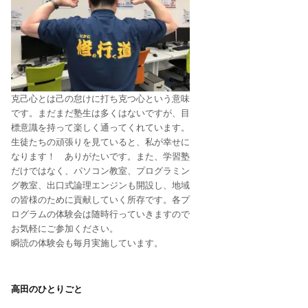
克己心とは己の怠けに打ち克つ心という意味
です。まだまだ塾生は多くはないですが、目
標意識を持って楽しく通ってくれています。
生徒たちの頑張りを見ていると、私が幸せに
なります！ ありがたいです。また、学習塾
だけではなく、パソコン教室、プログラミン
グ教室、出口式論理エンジンも開設し、地域
の皆様のために貢献していく所存です。各プ
ログラムの体験会は随時行っていきますので
お気軽にご参加ください。
瞬読の体験会も毎月実施しています。
高田のひとりごと