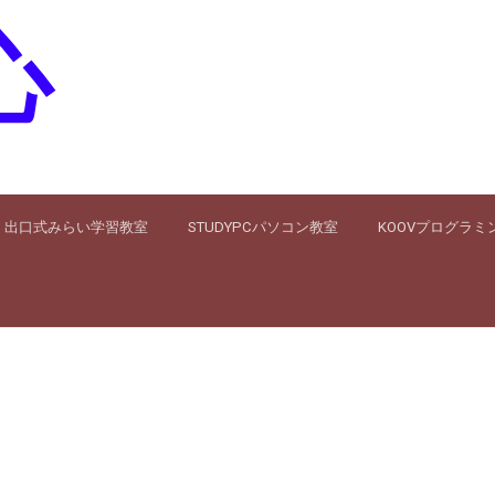
心
出口式みらい学習教室
STUDYPCパソコン教室
KOOVプログラミ