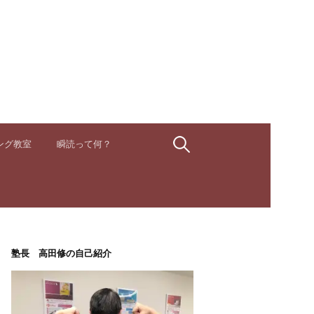
検
ング教室
瞬読って何？
索:
塾長 高田修の自己紹介