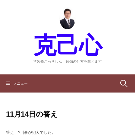
コ
ン
テ
ン
ツ
克己心
へ
ス
キ
ッ
学習塾こっきしん 勉強の仕方を教えます
プ
検
メニュー
索:
11月14日の答え
答え Y刑事が犯人でした。