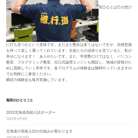
克己心とは己の怠け
に打ち克つ心という意味です。まだまだ塾生は多くはないですが、目標意識
を持って楽しく通ってくれています。生徒たちの頑張りを見ていると、私が
幸せになります！ ありがたいです。また、学習塾だけではなく、パソコン
教室、プログラミング教室、出口式論理エンジンも開設し、地域の皆様のた
めに貢献していく所存です。各プログラムの体験会は随時行っていきますの
でお気軽にご参加ください。
瞬読の体験会も毎月実施しています。
高田のひとりごと
2023北海道高校入試ボーダー
2023年3月4日
北海道の高校入試の仕組みが変わります
2022年6月20日