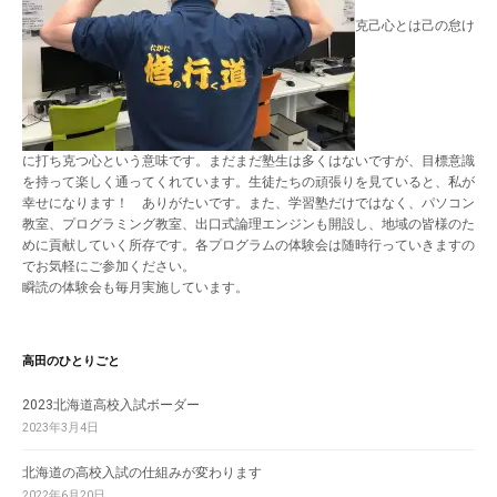
克己心とは己の怠け
に打ち克つ心という意味です。まだまだ塾生は多くはないですが、目標意識
を持って楽しく通ってくれています。生徒たちの頑張りを見ていると、私が
幸せになります！ ありがたいです。また、学習塾だけではなく、パソコン
教室、プログラミング教室、出口式論理エンジンも開設し、地域の皆様のた
めに貢献していく所存です。各プログラムの体験会は随時行っていきますの
でお気軽にご参加ください。
瞬読の体験会も毎月実施しています。
高田のひとりごと
2023北海道高校入試ボーダー
2023年3月4日
北海道の高校入試の仕組みが変わります
2022年6月20日