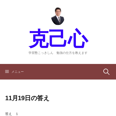
コ
ン
テ
ン
ツ
克己心
へ
ス
キ
ッ
学習塾こっきしん 勉強の仕方を教えます
プ
検
メニュー
索:
11月19日の答え
答え １