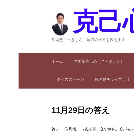
コ
ン
克己
テ
ン
ツ
へ
学習塾こっきしん 勉強の仕方を教えます
ス
キ
ッ
ホーム
学習塾克己心（こっきしん）
プ
クイズのページ
勉強動画ライブラリ
11月29日の答え
答え 信号機 （Aが青、Bが黄色、Cが赤