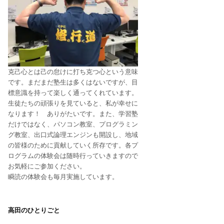
克己心とは己の怠けに打ち克つ心という意味
です。まだまだ塾生は多くはないですが、目
標意識を持って楽しく通ってくれています。
生徒たちの頑張りを見ていると、私が幸せに
なります！ ありがたいです。また、学習塾
だけではなく、パソコン教室、プログラミン
グ教室、出口式論理エンジンも開設し、地域
の皆様のために貢献していく所存です。各プ
ログラムの体験会は随時行っていきますので
お気軽にご参加ください。
瞬読の体験会も毎月実施しています。
高田のひとりごと