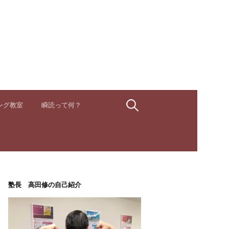
検
ング教室
瞬読って何？
索:
塾長 高田修の自己紹介