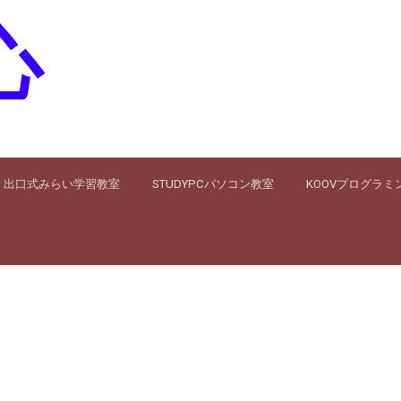
心
出口式みらい学習教室
STUDYPCパソコン教室
KOOVプログラミ
）