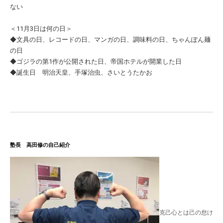
ない
＜11月3日は何の日＞
◆文具の日、レコードの日、マンガの日、調味料の日、ちゃんぽん麺
の日
◆ゴジラの第1作が公開された日、帝国ホテルが開業した日
◆誕生日 明治天皇、手塚治虫、さいとうたかお
塾長 高田修の自己紹介
克己心とは己の怠け