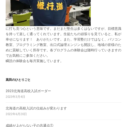
に打ち克つ心という意味です。まだまだ塾生は多くはないですが、目標意識
を持って楽しく通ってくれています。生徒たちの頑張りを見ていると、私が
幸せになります！ ありがたいです。また、学習塾だけではなく、パソコン
教室、プログラミング教室、出口式論理エンジンも開設し、地域の皆様のた
めに貢献していく所存です。各プログラムの体験会は随時行っていきますの
でお気軽にご参加ください。
瞬読の体験会も毎月実施しています。
高田のひとりごと
2023北海道高校入試ボーダー
2023年3月4日
北海道の高校入試の仕組みが変わります
2022年6月20日
成績が上がらない子の共通点①