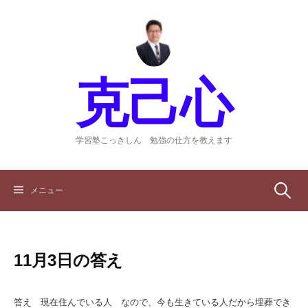
コ
ン
テ
ン
ツ
克己心
へ
ス
キ
ッ
学習塾こっきしん 勉強の仕方を教えます
プ
検
メニュー
索:
11月3日の答え
答え 現在住んでいる人 なので、今も生きている人だから埋葬でき