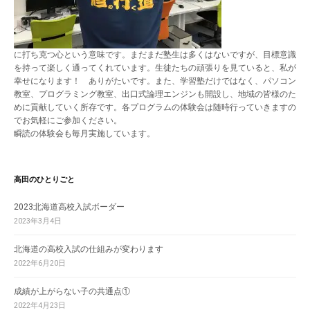
に打ち克つ心という意味です。まだまだ塾生は多くはないですが、目標意識
を持って楽しく通ってくれています。生徒たちの頑張りを見ていると、私が
幸せになります！ ありがたいです。また、学習塾だけではなく、パソコン
教室、プログラミング教室、出口式論理エンジンも開設し、地域の皆様のた
めに貢献していく所存です。各プログラムの体験会は随時行っていきますの
でお気軽にご参加ください。
瞬読の体験会も毎月実施しています。
高田のひとりごと
2023北海道高校入試ボーダー
2023年3月4日
北海道の高校入試の仕組みが変わります
2022年6月20日
成績が上がらない子の共通点①
2022年4月23日