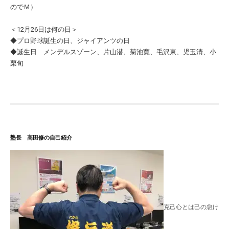
のでＭ）
＜12月26日は何の日＞
◆プロ野球誕生の日、ジャイアンツの日
◆誕生日 メンデルスゾーン、片山潜、菊池寛、毛沢東、児玉清、小
栗旬
塾長 高田修の自己紹介
克己心とは己の怠け