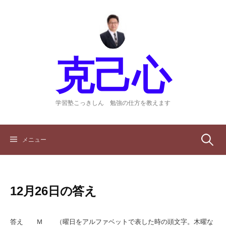
コ
ン
テ
ン
ツ
克己心
へ
ス
キ
ッ
学習塾こっきしん 勉強の仕方を教えます
プ
検
メニュー
索:
12月26日の答え
答え Ｍ （曜日をアルファベットで表した時の頭文字。木曜な