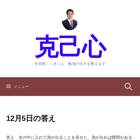
コ
ン
テ
ン
ツ
克己心
へ
ス
キ
ッ
学習塾こっきしん 勉強の仕方を教えます
プ
検
メニュー
索:
12月5日の答え
答え 水の中に入れて泡が出ることを見せた。泡が出れば隙間がある