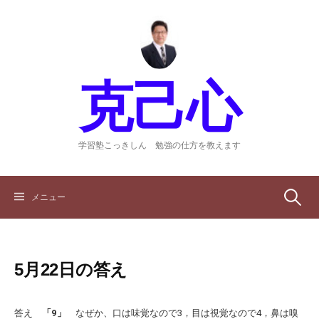
コ
ン
テ
ン
ツ
克己心
へ
ス
キ
ッ
学習塾こっきしん 勉強の仕方を教えます
プ
検
メニュー
索:
5月22日の答え
答え
「9」
なぜか、口は味覚なので3，目は視覚なので4，鼻は嗅