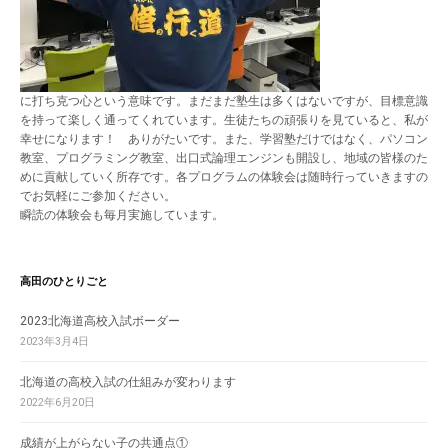
に打ち克つ心という意味です。まだまだ塾生は多くはないですが、目標意識
を持って楽しく通ってくれています。生徒たちの頑張りを見ていると、私が
幸せになります！ ありがたいです。また、学習塾だけではなく、パソコン
教室、プログラミング教室、出口式論理エンジンも開設し、地域の皆様のた
めに貢献していく所存です。各プログラムの体験会は随時行っていきますの
でお気軽にご参加ください。
瞬読の体験会も毎月実施しています。
高田のひとりごと
2023北海道高校入試ボーダー
2023年3月4日
北海道の高校入試の仕組みが変わります
2022年6月20日
成績が上がらない子の共通点①