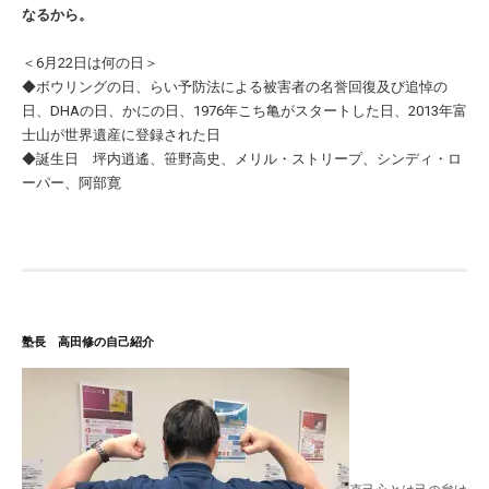
なるから。
＜6月22日は何の日＞
◆ボウリングの日、らい予防法による被害者の名誉回復及び追悼の
日、DHAの日、かにの日、1976年こち亀がスタートした日、2013年富
士山が世界遺産に登録された日
◆誕生日 坪内逍遙、笹野高史、メリル・ストリープ、シンディ・ロ
ーパー、阿部寛
塾長 高田修の自己紹介