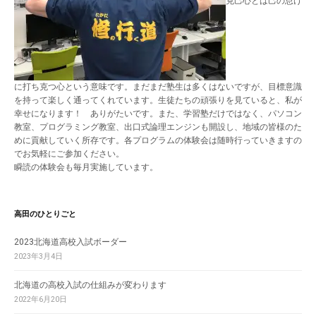
克己心とは己の怠け
に打ち克つ心という意味です。まだまだ塾生は多くはないですが、目標意識
を持って楽しく通ってくれています。生徒たちの頑張りを見ていると、私が
幸せになります！ ありがたいです。また、学習塾だけではなく、パソコン
教室、プログラミング教室、出口式論理エンジンも開設し、地域の皆様のた
めに貢献していく所存です。各プログラムの体験会は随時行っていきますの
でお気軽にご参加ください。
瞬読の体験会も毎月実施しています。
高田のひとりごと
2023北海道高校入試ボーダー
2023年3月4日
北海道の高校入試の仕組みが変わります
2022年6月20日