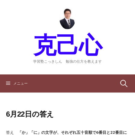
コ
ン
テ
ン
ツ
克己心
へ
ス
キ
ッ
学習塾こっきしん 勉強の仕方を教えます
プ
検
メニュー
索:
6月22日の答え
答え
「か」「に」の文字が、それぞれ五十音順で6番目と22番目に