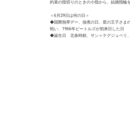
約束の指切りのときの小指から、結婚指輪
＜6月29日は何の日＞
◆国際熱帯デー、佃煮の日、星の王子さま
戦い、1966年ビートルズが初来日した日
◆誕生日 北条時頼、サン＝テグジュペリ