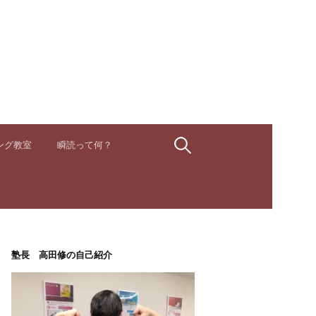
検
ング教室
瞬読って何？
索:
塾長 高田修の自己紹介