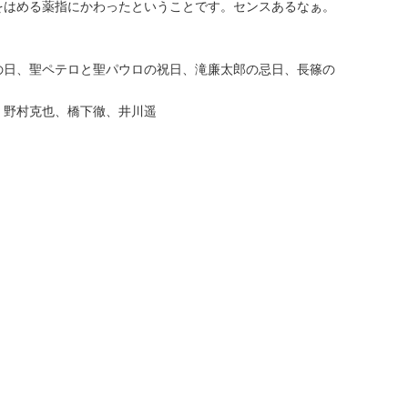
をはめる薬指にかわったということです。センスあるなぁ。
の日、聖ペテロと聖パウロの祝日、滝廉太郎の忌日、長篠の
、野村克也、橋下徹、井川遥