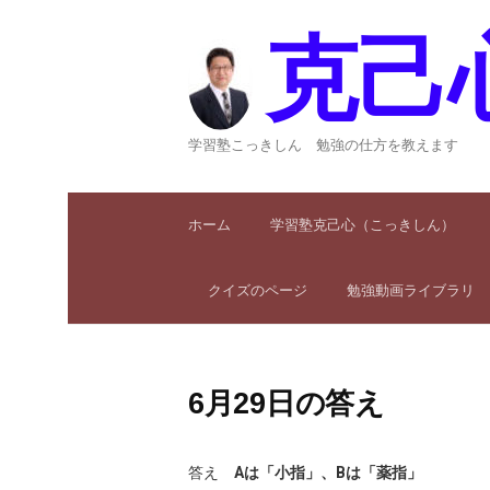
コ
ン
克己
テ
ン
ツ
へ
学習塾こっきしん 勉強の仕方を教えます
ス
キ
ッ
ホーム
学習塾克己心（こっきしん）
プ
クイズのページ
勉強動画ライブラリ
6月29日の答え
答え
Aは「小指」、Bは「薬指」