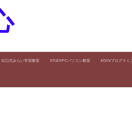
心
出口式みらい学習教室
STUDYPCパソコン教室
KOOVプログラミ