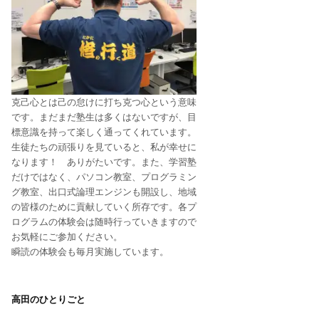
克己心とは己の怠けに打ち克つ心という意味
です。まだまだ塾生は多くはないですが、目
標意識を持って楽しく通ってくれています。
生徒たちの頑張りを見ていると、私が幸せに
なります！ ありがたいです。また、学習塾
だけではなく、パソコン教室、プログラミン
グ教室、出口式論理エンジンも開設し、地域
の皆様のために貢献していく所存です。各プ
ログラムの体験会は随時行っていきますので
お気軽にご参加ください。
瞬読の体験会も毎月実施しています。
高田のひとりごと