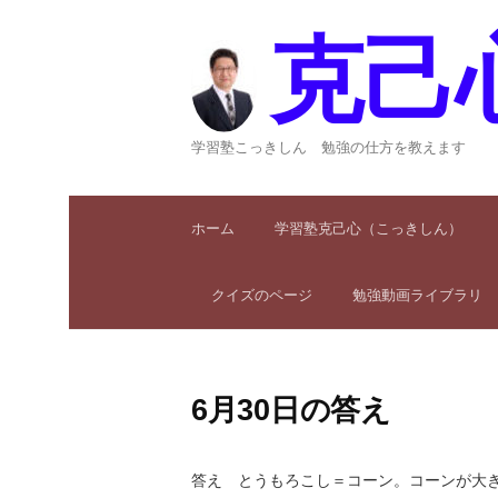
コ
ン
克己
テ
ン
ツ
へ
学習塾こっきしん 勉強の仕方を教えます
ス
キ
ッ
ホーム
学習塾克己心（こっきしん）
プ
クイズのページ
勉強動画ライブラリ
6月30日の答え
答え とうもろこし＝コーン。コーンが大