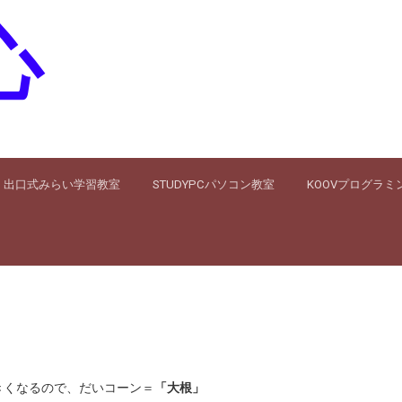
心
出口式みらい学習教室
STUDYPCパソコン教室
KOOVプログラミ
きくなるので、だいコーン＝
「大根」