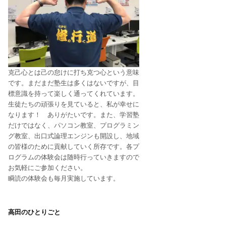
克己心とは己の怠けに打ち克つ心という意味
です。まだまだ塾生は多くはないですが、目
標意識を持って楽しく通ってくれています。
生徒たちの頑張りを見ていると、私が幸せに
なります！ ありがたいです。また、学習塾
だけではなく、パソコン教室、プログラミン
グ教室、出口式論理エンジンも開設し、地域
の皆様のために貢献していく所存です。各プ
ログラムの体験会は随時行っていきますので
お気軽にご参加ください。
瞬読の体験会も毎月実施しています。
高田のひとりごと