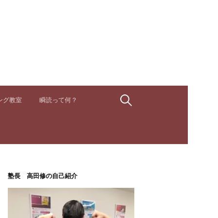
検
ング教室
瞬読って何？
索:
塾長 高田修の自己紹介