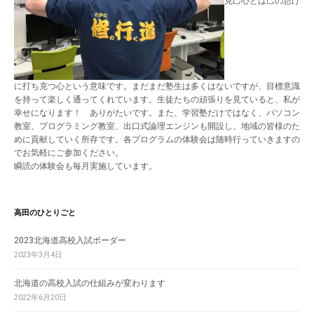
克己心とは己の怠け
に打ち克つ心という意味です。まだまだ塾生は多くはないですが、目標意識
を持って楽しく通ってくれています。生徒たちの頑張りを見ていると、私が
幸せになります！ ありがたいです。また、学習塾だけではなく、パソコン
教室、プログラミング教室、出口式論理エンジンも開設し、地域の皆様のた
めに貢献していく所存です。各プログラムの体験会は随時行っていきますの
でお気軽にご参加ください。
瞬読の体験会も毎月実施しています。
高田のひとりごと
2023北海道高校入試ボーダー
2023年3月4日
北海道の高校入試の仕組みが変わります
2022年6月20日