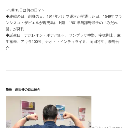
＜8月15日は何の日？＞
◆終戦の日、刺身の日、1914年パナマ運河が開通した日、1549年フラ
ンシスコ・ザビエルが鹿児島に上陸、1901年与謝野晶子の「みだれ
髪」が発刊
◆誕生日 ナポレオン・ボナパルト、サンプラザ中野、宇梶剛士、麻
生祐未、アキラ100％、ナオト・インティライミ、岡田将生、萩野公
介
塾長 高田修の自己紹介