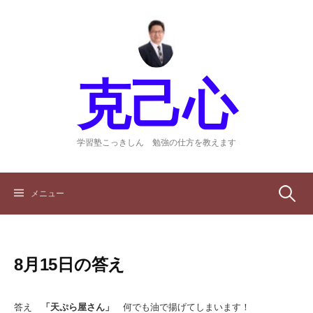
コ
ン
テ
ン
ツ
克己心
へ
ス
キ
ッ
学習塾こっきしん 勉強の仕方を教えます
プ
検
メニュー
索:
8月15日の答え
答え
「天ぷら屋さん」
何でも油で揚げてしまいます！