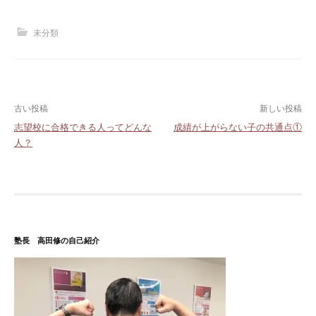
未分類
投
古い投稿
新しい投稿
志望校に合格できる人ってどんな
成績が上がらない子の共通点①
稿
人？
ナ
ビ
ゲ
ー
塾長 高田修の自己紹介
シ
ョ
ン