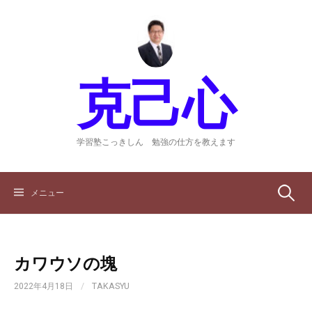
コ
ン
テ
ン
ツ
克己心
へ
ス
キ
ッ
学習塾こっきしん 勉強の仕方を教えます
プ
検
メニュー
索:
カワウソの塊
2022年4月18日
/
TAKASYU