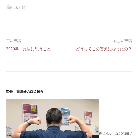
未分類
投
古い投稿
新しい投稿
2020年 元旦に思うこと
どうしてこの答えになったの？
稿
ナ
ビ
ゲ
塾長 高田修の自己紹介
ー
シ
ョ
ン
克己心とは己の怠け