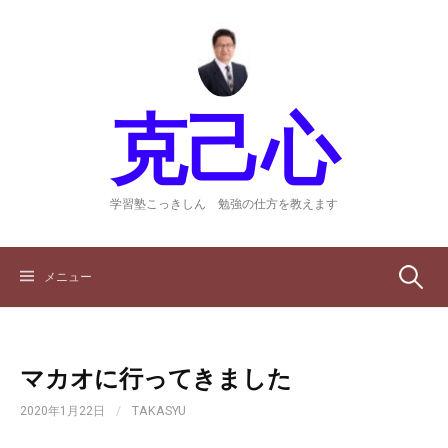
コ
ン
テ
ン
ツ
克己心
へ
ス
キ
ッ
学習塾こっきしん 勉強の仕方を教えます
プ
検
メニュー
索:
マカオに行ってきました
2020年1月22日
/
TAKASYU