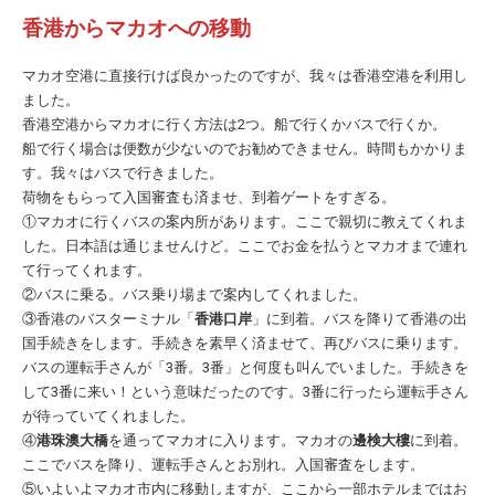
香港からマカオへの移動
マカオ空港に直接行けば良かったのですが、我々は香港空港を利用し
ました。
香港空港からマカオに行く方法は2つ。船で行くかバスで行くか。
船で行く場合は便数が少ないのでお勧めできません。時間もかかりま
す。我々はバスで行きました。
荷物をもらって入国審査も済ませ、到着ゲートをすぎる。
①マカオに行くバスの案内所があります。ここで親切に教えてくれま
した。日本語は通じませんけど。ここでお金を払うとマカオまで連れ
て行ってくれます。
②バスに乗る。バス乗り場まで案内してくれました。
③香港のバスターミナル「
香港口岸
」に到着。バスを降りて香港の出
国手続きをします。手続きを素早く済ませて、再びバスに乗ります。
バスの運転手さんが「3番。3番」と何度も叫んでいました。手続きを
して3番に来い！という意味だったのです。3番に行ったら運転手さん
が待っていてくれました。
④
港珠澳大橋
を通ってマカオに入ります。マカオの
邊検大樓
に到着。
ここでバスを降り、運転手さんとお別れ。入国審査をします。
⑤いよいよマカオ市内に移動しますが、ここから一部ホテルまではお