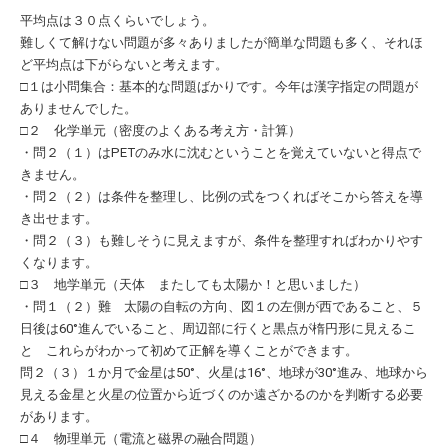
平均点は３０点くらいでしょう。
難しくて解けない問題が多々ありましたが簡単な問題も多く、それほ
ど平均点は下がらないと考えます。
□１は小問集合：基本的な問題ばかりです。今年は漢字指定の問題が
ありませんでした。
□２ 化学単元（密度のよくある考え方・計算）
・問２（１）はPETのみ水に沈むということを覚えていないと得点で
きません。
・問２（２）は条件を整理し、比例の式をつくればそこから答えを導
き出せます。
・問２（３）も難しそうに見えますが、条件を整理すればわかりやす
くなります。
□３ 地学単元（天体 またしても太陽か！と思いました）
・問１（２）難 太陽の自転の方向、図１の左側が西であること、５
日後は60°進んでいること、周辺部に行くと黒点が楕円形に見えるこ
と これらがわかって初めて正解を導くことができます。
問２（３）１か月で金星は50°、火星は16°、地球が30°進み、地球から
見える金星と火星の位置から近づくのか遠ざかるのかを判断する必要
があります。
□４ 物理単元（電流と磁界の融合問題）