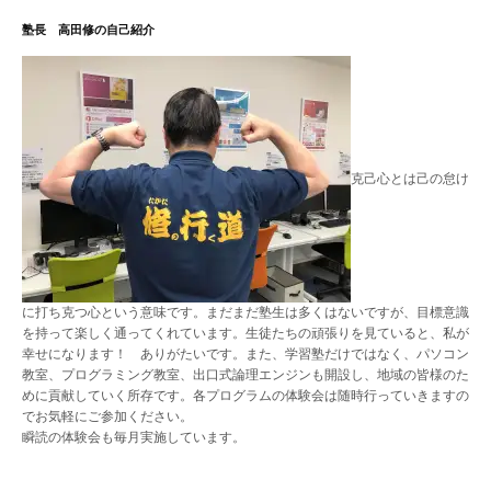
ゲ
塾長 高田修の自己紹介
ー
シ
ョ
ン
克己心とは己の怠け
に打ち克つ心という意味です。まだまだ塾生は多くはないですが、目標意識
を持って楽しく通ってくれています。生徒たちの頑張りを見ていると、私が
幸せになります！ ありがたいです。また、学習塾だけではなく、パソコン
教室、プログラミング教室、出口式論理エンジンも開設し、地域の皆様のた
めに貢献していく所存です。各プログラムの体験会は随時行っていきますの
でお気軽にご参加ください。
瞬読の体験会も毎月実施しています。