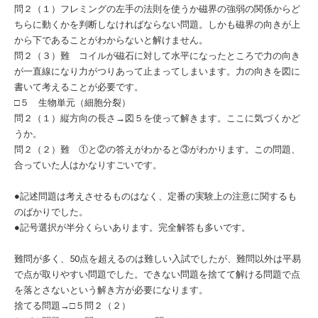
問２（１）フレミングの左手の法則を使うか磁界の強弱の関係からど
ちらに動くかを判断しなければならない問題。しかも磁界の向きが上
から下であることがわからないと解けません。
問２（３）難 コイルが磁石に対して水平になったところで力の向き
が一直線になり力がつりあって止まってしまいます。力の向きを図に
書いて考えることが必要です。
□５ 生物単元（細胞分裂）
問２（１）縦方向の長さ→図５を使って解きます。ここに気づくかど
うか。
問２（２）難 ①と②の答えがわかると③がわかります。この問題、
合っていた人はかなりすごいです。
●記述問題は考えさせるものはなく、定番の実験上の注意に関するも
のばかりでした。
●記号選択が半分くらいあります。完全解答も多いです。
難問が多く、50点を超えるのは難しい入試でしたが、難問以外は平易
で点が取りやすい問題でした。できない問題を捨てて解ける問題で点
を落とさないという解き方が必要になります。
捨てる問題→□５問２（２）