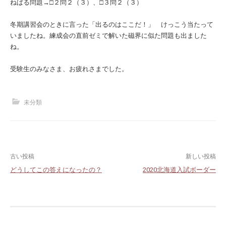
ねばる問題→□２問２（３）、□３問２（３）
冬期講習会のときに言った「出るのはここだ！」 けっこう当たって
いましたね。練成会の直前ゼミで解いた磁界に似た問題も出ました
ね。
受験生のみなさま、お疲れさまでした。
未分類
投
古い投稿
新しい投稿
どうしてこの答えになったの？
2020北海道入試ボーダー
稿
ナ
ビ