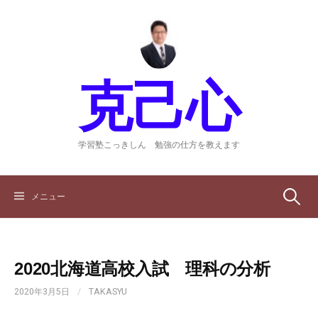
コ
ン
テ
ン
ツ
克己心
へ
ス
キ
ッ
学習塾こっきしん 勉強の仕方を教えます
プ
検
メニュー
索:
2020北海道高校入試 理科の分析
2020年3月5日
/
TAKASYU