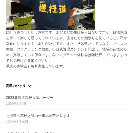
に打ち克つ心という意味です。まだまだ塾生は多くはないですが、目標意識
を持って楽しく通ってくれています。生徒たちの頑張りを見ていると、私が
幸せになります！ ありがたいです。また、学習塾だけではなく、パソコン
教室、プログラミング教室、出口式論理エンジンも開設し、地域の皆様のた
めに貢献していく所存です。各プログラムの体験会は随時行っていきますの
でお気軽にご参加ください。
瞬読の体験会も毎月実施しています。
高田のひとりごと
2023北海道高校入試ボーダー
2023年3月4日
北海道の高校入試の仕組みが変わります
2022年6月20日