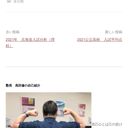
未分類
投
古い投稿
新しい投稿
2021年 北海道入試分析（理
2021公立高校 入試平均点
稿
科）
ナ
ビ
ゲ
ー
塾長 高田修の自己紹介
シ
ョ
ン
克己心とは己の怠け