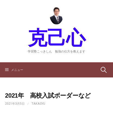
コ
ン
テ
ン
ツ
克己心
へ
ス
キ
ッ
学習塾こっきしん 勉強の仕方を教えます
プ
検
メニュー
索:
2021年 高校入試ボーダーなど
2021年3月5日
/
TAKASYU