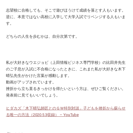
志望校に合格しても、そこで遊びほうけて成績を落とす人もいます。
逆に、本意ではない高校に入学して大学入試でリベンジする人もいま
す。
どちらの人生を歩むかは、自分次第です。
私が大好きなウエジョビ（上田情報ビジネス専門学校）の比田井先生
のご子息が入試に不合格になったときに、これまた私が大好きな木下
晴弘先生がかけた言葉が感動します。
動画がアップされています。
挫折から立ち直るきっかけを得たいという方は、ぜひご覧ください。
発表前に見てもいいでしょう。
ヒダカズ「木下晴弘師匠とのＧＷ特別対談」子どもを挫折から蘇らせ
る唯一の方法（2020.5.3収録） – YouTube