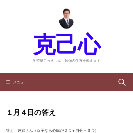
コ
ン
テ
ン
ツ
克己心
へ
ス
キ
ッ
学習塾こっきしん 勉強の仕方を教えます
プ
検
メニュー
索:
１月４日の答え
答え 妊婦さん（双子なら心臓が２つ＋自分＝３つ）