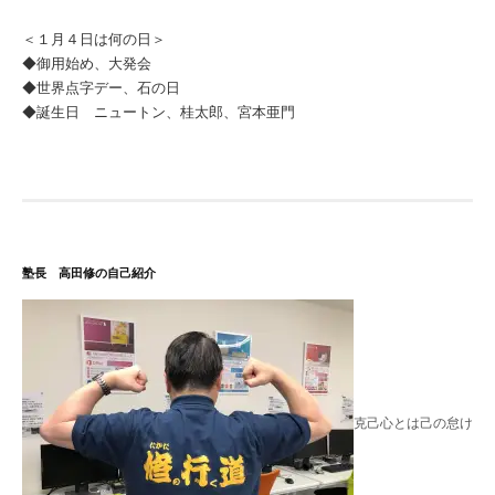
＜１月４日は何の日＞
◆御用始め、大発会
◆世界点字デー、石の日
◆誕生日 ニュートン、桂太郎、宮本亜門
塾長 高田修の自己紹介
克己心とは己の怠け