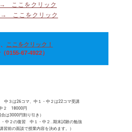
→ ここをクリック
ここをクリック
、
ここをクリック！
55-67-4922）
水）
は26コマ、中１・中２は22コマ受講
 18000円
000円割り引き）
中２の復習 中１・中２…期末試験の勉強
前の面談で授業内容を決めます。）