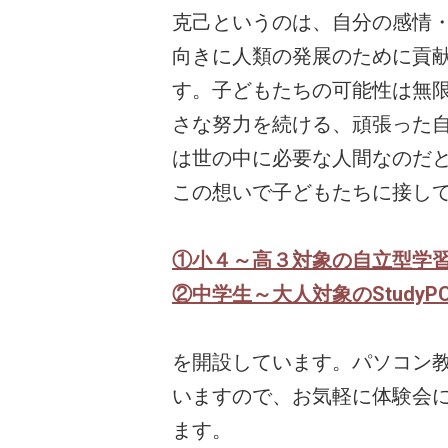
克己というのは、自分の感情
向きに人類の発展のために貢
す。子どもたちの可能性は無
さな努力を続ける、頑張った
は世の中に必要な人間なのだ
この想いで子どもたちに接し
①小４～高３対象の自立型学
②
中学生～大人対象のStudy
を開設しています。パソコン
いますので、お気軽に体験会
ます。