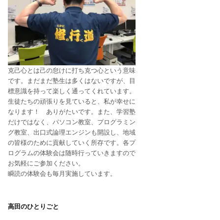
克己心とは己の怠けに打ち克つ心という意味
です。まだまだ塾生は多くはないですが、目
標意識を持って楽しく通ってくれています。
生徒たちの頑張りを見ていると、私が幸せに
なります！ ありがたいです。また、学習塾
だけではなく、パソコン教室、プログラミン
グ教室、出口式論理エンジンも開設し、地域
の皆様のために貢献していく所存です。各プ
ログラムの体験会は随時行っていきますので
お気軽にご参加ください。
瞬読の体験会も毎月実施しています。
高田のひとりごと