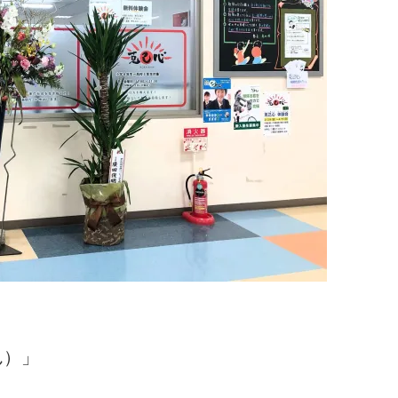
。
ん）」