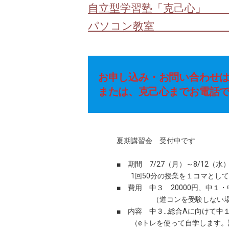
自立型学習塾「克己心」 
パソコン教室 → 
お申し込み・お問い合わせは
または、克己心までお電話で（01
夏期講習会 受付中です
■ 期間 7/27（月）～8/12（
1回50分の授業を１コマとして 中３
■ 費用 中３ 20000円、中１・中２
（道コンを受験しない場合は3
■ 内容 中３…総合Aに向けて中１・
（eトレを使って自学します。講習