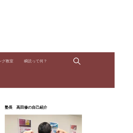
検
ング教室
瞬読って何？
索:
塾長 高田修の自己紹介