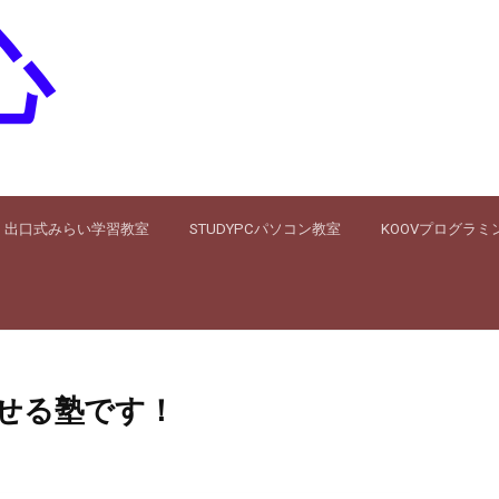
心
出口式みらい学習教室
STUDYPCパソコン教室
KOOVプログラミ
させる塾です！