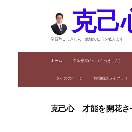
コ
ン
克己
テ
ン
ツ
へ
学習塾こっきしん 勉強の仕方を教えます
ス
キ
ッ
ホーム
学習塾克己心（こっきしん）
プ
クイズのページ
勉強動画ライブラリ
克己心 才能を開花