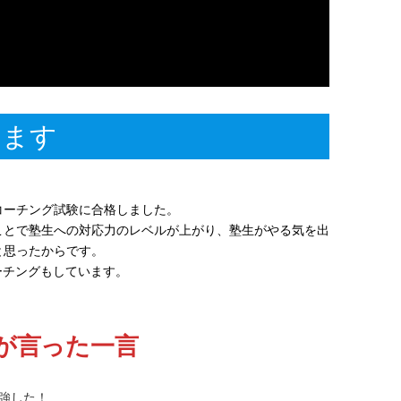
います
コーチング試験に合格しました。
ことで塾生への対応力のレベルが上がり、塾生がやる気を出
と思ったからです。
ーチングもしています。
が言った一言
強した！