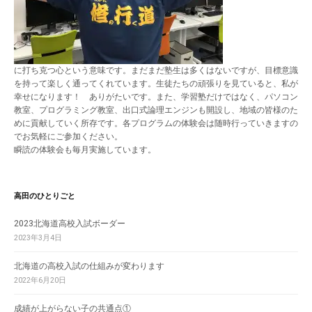
に打ち克つ心という意味です。まだまだ塾生は多くはないですが、目標意識
を持って楽しく通ってくれています。生徒たちの頑張りを見ていると、私が
幸せになります！ ありがたいです。また、学習塾だけではなく、パソコン
教室、プログラミング教室、出口式論理エンジンも開設し、地域の皆様のた
めに貢献していく所存です。各プログラムの体験会は随時行っていきますの
でお気軽にご参加ください。
瞬読の体験会も毎月実施しています。
高田のひとりごと
2023北海道高校入試ボーダー
2023年3月4日
北海道の高校入試の仕組みが変わります
2022年6月20日
成績が上がらない子の共通点①