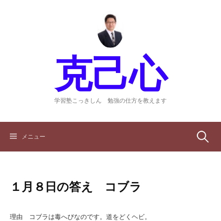
コ
ン
テ
ン
ツ
克己心
へ
ス
キ
ッ
学習塾こっきしん 勉強の仕方を教えます
プ
検
メニュー
索:
１月８日の答え コブラ
理由 コブラは毒へびなのです。道をどくヘビ。