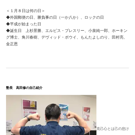
＜１月８日は何の日＞
◆外国郵便の日、勝負事の日（一か八か）、ロックの日
◆平成が始まった日
◆誕生日 上杉景勝、エルビス・プレスリー、小泉純一郎、ホーキン
グ博士、角川春樹、デヴィッド・ボウイ、もんたよしのり、田村亮、
金正恩
塾長 高田修の自己紹介
克己心とは己の怠け