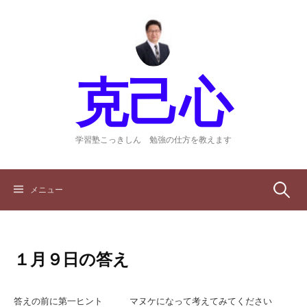
コ
ン
テ
ン
ツ
克己心
へ
ス
キ
ッ
学習塾こっきしん 勉強の仕方を教えます
プ
検
メニュー
索:
１月９日の答え
答えの前に第一ヒント マヌケになって考えてみてください