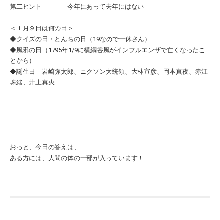
第二ヒント 今年にあって去年にはない
＜１月９日は何の日＞
◆クイズの日・とんちの日（19なので一休さん）
◆風邪の日（1795年1/9に横綱谷風がインフルエンザで亡くなったこ
とから）
◆誕生日 岩崎弥太郎、ニクソン大統領、大林宣彦、岡本真夜、赤江
珠緒、井上真央
おっと、今日の答えは、
ある方には、人間の体の一部が入っています！