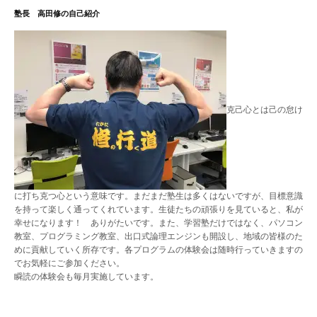
塾長 高田修の自己紹介
克己心とは己の怠け
に打ち克つ心という意味です。まだまだ塾生は多くはないですが、目標意識
を持って楽しく通ってくれています。生徒たちの頑張りを見ていると、私が
幸せになります！ ありがたいです。また、学習塾だけではなく、パソコン
教室、プログラミング教室、出口式論理エンジンも開設し、地域の皆様のた
めに貢献していく所存です。各プログラムの体験会は随時行っていきますの
でお気軽にご参加ください。
瞬読の体験会も毎月実施しています。