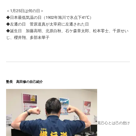
＜1月25日は何の日＞
◆日本最低気温の日（1902年旭川で氷点下41℃）
◆左遷の日 菅原道真が太宰府に左遷された日
◆誕生日 加藤高明、北原白秋、石ケ森章太郎、松本零士、千原せい
じ、櫻井翔、多部未華子
塾長 高田修の自己紹介
克己心とは己の怠け