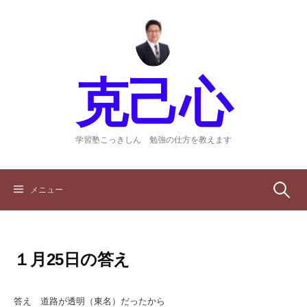
コ
ン
テ
ン
ツ
克己心
へ
ス
キ
ッ
学習塾こっきしん 勉強の仕方を教えます
プ
検
メニュー
索:
１月25日の答え
答え 道路が透明（東名）だったから