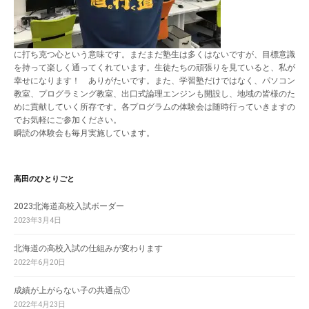
に打ち克つ心という意味です。まだまだ塾生は多くはないですが、目標意識
を持って楽しく通ってくれています。生徒たちの頑張りを見ていると、私が
幸せになります！ ありがたいです。また、学習塾だけではなく、パソコン
教室、プログラミング教室、出口式論理エンジンも開設し、地域の皆様のた
めに貢献していく所存です。各プログラムの体験会は随時行っていきますの
でお気軽にご参加ください。
瞬読の体験会も毎月実施しています。
高田のひとりごと
2023北海道高校入試ボーダー
2023年3月4日
北海道の高校入試の仕組みが変わります
2022年6月20日
成績が上がらない子の共通点①
2022年4月23日