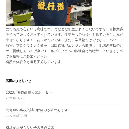
に打ち克つ心という意味です。まだまだ塾生は多くはないですが、目標意識
を持って楽しく通ってくれています。生徒たちの頑張りを見ていると、私が
幸せになります！ ありがたいです。また、学習塾だけではなく、パソコン
教室、プログラミング教室、出口式論理エンジンも開設し、地域の皆様のた
めに貢献していく所存です。各プログラムの体験会は随時行っていきますの
でお気軽にご参加ください。
瞬読の体験会も毎月実施しています。
高田のひとりごと
2023北海道高校入試ボーダー
2023年3月4日
北海道の高校入試の仕組みが変わります
2022年6月20日
成績が上がらない子の共通点①