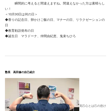
瞬間的に考えると間違えますね。間違えなかった方は素晴らし
い！
＜10月30日は何の日＞
◆香りの記念日、卵かけご飯の日、マナーの日、リラクゼーションの
日
◆教育勅語発布の日
◆誕生日 マラドーナ、仲間由紀恵、鬼束ちひろ
塾長 高田修の自己紹介
克己心とは己の怠け