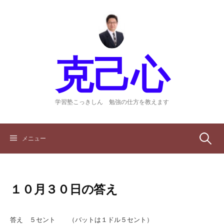
コ
ン
テ
ン
ツ
克己心
へ
ス
キ
ッ
学習塾こっきしん 勉強の仕方を教えます
プ
検
メニュー
索:
１０月３０日の答え
答え ５セント （バットは１ドル５セント）