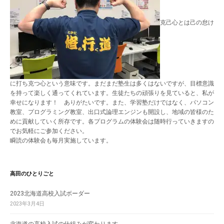
克己心とは己の怠け
に打ち克つ心という意味です。まだまだ塾生は多くはないですが、目標意識
を持って楽しく通ってくれています。生徒たちの頑張りを見ていると、私が
幸せになります！ ありがたいです。また、学習塾だけではなく、パソコン
教室、プログラミング教室、出口式論理エンジンも開設し、地域の皆様のた
めに貢献していく所存です。各プログラムの体験会は随時行っていきますの
でお気軽にご参加ください。
瞬読の体験会も毎月実施しています。
高田のひとりごと
2023北海道高校入試ボーダー
2023年3月4日