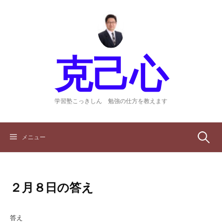
コ
ン
テ
ン
ツ
克己心
へ
ス
キ
ッ
学習塾こっきしん 勉強の仕方を教えます
プ
検
メニュー
索:
２月８日の答え
答え