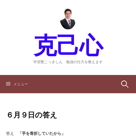
コ
ン
テ
ン
ツ
克己心
へ
ス
キ
ッ
学習塾こっきしん 勉強の仕方を教えます
プ
検
メニュー
索:
６月９日の答え
答え
「手を骨折していたから」