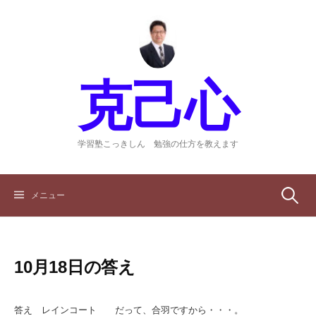
コ
ン
テ
ン
ツ
克己心
へ
ス
キ
ッ
学習塾こっきしん 勉強の仕方を教えます
プ
検
メニュー
索:
10月18日の答え
答え レインコート だって、合羽ですから・・・。