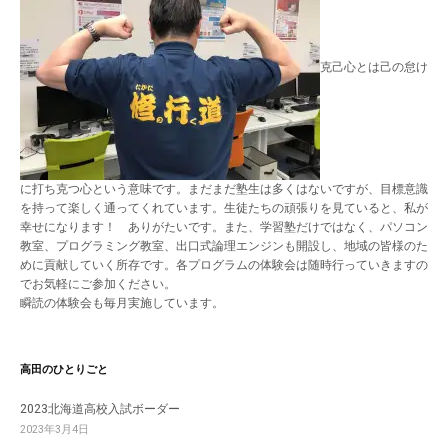
克己心とは己の怠け
に打ち克つ心という意味です。まだまだ塾生は多くはないですが、目標意識
を持って楽しく通ってくれています。生徒たちの頑張りを見ていると、私が
幸せになります！ ありがたいです。また、学習塾だけではなく、パソコン
教室、プログラミング教室、出口式論理エンジンも開設し、地域の皆様のた
めに貢献していく所存です。各プログラムの体験会は随時行っていきますの
でお気軽にご参加ください。
瞬読の体験会も毎月実施しています。
高田のひとりごと
2023北海道高校入試ボーダー
2023年3月4日