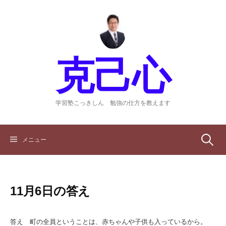
コ
ン
テ
ン
ツ
克己心
へ
ス
キ
ッ
学習塾こっきしん 勉強の仕方を教えます
プ
検
メニュー
索:
11月6日の答え
答え 町の全員ということは、赤ちゃんや子供も入っているから。