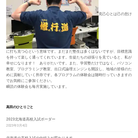
克己心とは己の怠け
に打ち克つ心という意味です。まだまだ塾生は多くはないですが、目標意識
を持って楽しく通ってくれています。生徒たちの頑張りを見ていると、私が
幸せになります！ ありがたいです。また、学習塾だけではなく、パソコン
教室、プログラミング教室、出口式論理エンジンも開設し、地域の皆様のた
めに貢献していく所存です。各プログラムの体験会は随時行っていきますの
でお気軽にご参加ください。
瞬読の体験会も毎月実施しています。
高田のひとりごと
2023北海道高校入試ボーダー
2023年3月4日