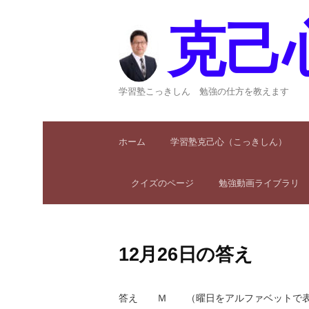
コ
ン
克己
テ
ン
ツ
へ
学習塾こっきしん 勉強の仕方を教えます
ス
キ
ッ
ホーム
学習塾克己心（こっきしん）
プ
クイズのページ
勉強動画ライブラリ
12月26日の答え
答え Ｍ （曜日をアルファベットで表