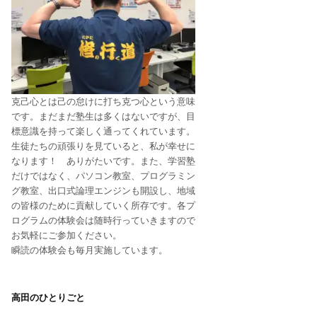
克己心とは己の怠けに打ち克つ心という意味
です。まだまだ塾生は多くはないですが、目
標意識を持って楽しく通ってくれています。
生徒たちの頑張りを見ていると、私が幸せに
なります！ ありがたいです。また、学習塾
だけではなく、パソコン教室、プログラミン
グ教室、出口式論理エンジンも開設し、地域
の皆様のために貢献していく所存です。各プ
ログラムの体験会は随時行っていきますので
お気軽にご参加ください。
瞬読の体験会も毎月実施しています。
高田のひとりごと