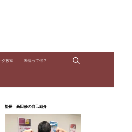
検
ング教室
瞬読って何？
索:
塾長 高田修の自己紹介