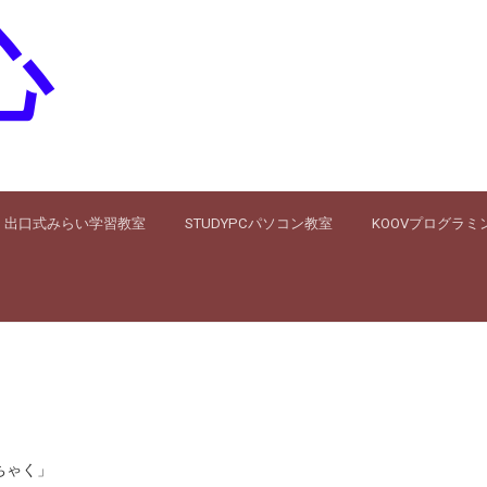
心
出口式みらい学習教室
STUDYPCパソコン教室
KOOVプログラミ
ちゃく」