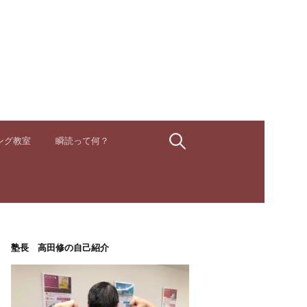
検
ング教室
瞬読って何？
索:
塾長 高田修の自己紹介