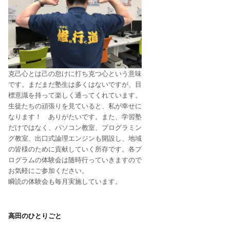
克己心とは己の怠けに打ち克つ心という意味
です。まだまだ塾生は多くはないですが、目
標意識を持って楽しく通ってくれています。
生徒たちの頑張りを見ていると、私が幸せに
なります！ ありがたいです。また、学習塾
だけではなく、パソコン教室、プログラミン
グ教室、出口式論理エンジンも開設し、地域
の皆様のために貢献していく所存です。各プ
ログラムの体験会は随時行っていきますので
お気軽にご参加ください。
瞬読の体験会も毎月実施しています。
高田のひとりごと