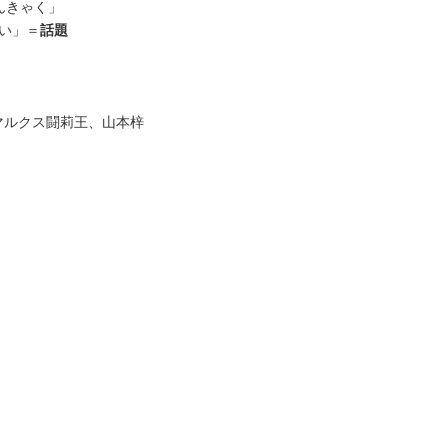
んきゃく」
い」＝
話題
マルクス闘莉王、山本梓