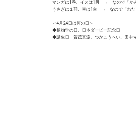
マンガは1巻、イスは1脚 → なので「か
うさぎは１羽、車は1台 → なので「わだ
＜4月24日は何の日＞
◆植物学の日、日本ダービー記念日
◆誕生日 賀茂真淵、つかこうへい、田中