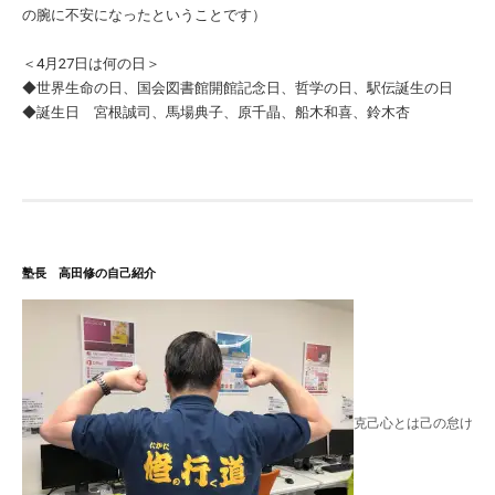
の腕に不安になったということです）
＜4月27日は何の日＞
◆世界生命の日、国会図書館開館記念日、哲学の日、駅伝誕生の日
◆誕生日 宮根誠司、馬場典子、原千晶、船木和喜、鈴木杏
塾長 高田修の自己紹介
克己心とは己の怠け