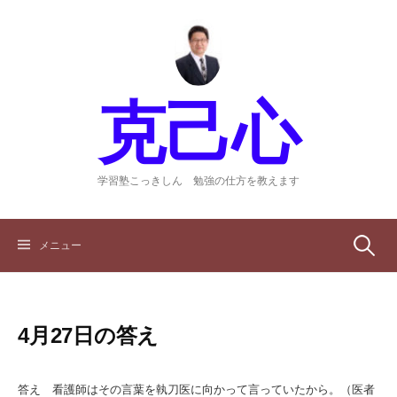
コ
ン
テ
ン
ツ
克己心
へ
ス
キ
ッ
学習塾こっきしん 勉強の仕方を教えます
プ
検
メニュー
索:
4月27日の答え
答え 看護師はその言葉を執刀医に向かって言っていたから。（医者