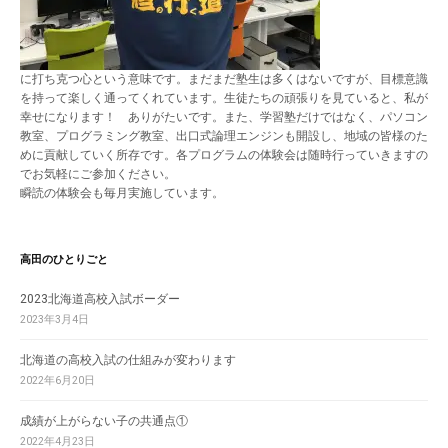
に打ち克つ心という意味です。まだまだ塾生は多くはないですが、目標意識
を持って楽しく通ってくれています。生徒たちの頑張りを見ていると、私が
幸せになります！ ありがたいです。また、学習塾だけではなく、パソコン
教室、プログラミング教室、出口式論理エンジンも開設し、地域の皆様のた
めに貢献していく所存です。各プログラムの体験会は随時行っていきますの
でお気軽にご参加ください。
瞬読の体験会も毎月実施しています。
高田のひとりごと
2023北海道高校入試ボーダー
2023年3月4日
北海道の高校入試の仕組みが変わります
2022年6月20日
成績が上がらない子の共通点①
2022年4月23日