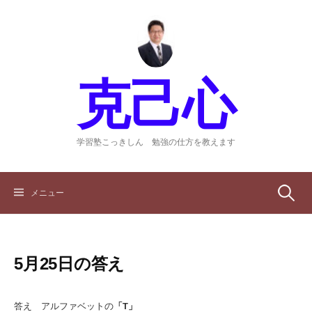
コ
ン
テ
ン
ツ
克己心
へ
ス
キ
ッ
学習塾こっきしん 勉強の仕方を教えます
プ
検
メニュー
索:
5月25日の答え
答え アルファベットの
「T」