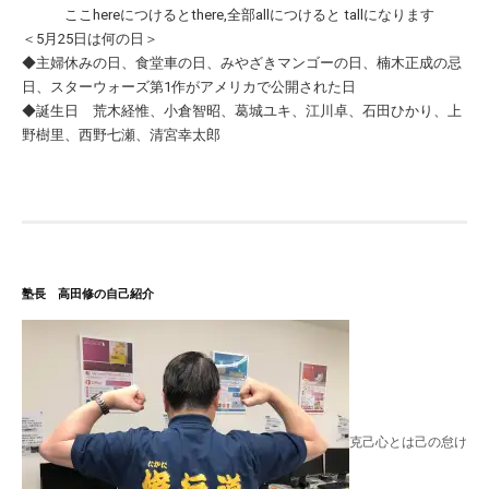
ここhereにつけるとthere,全部allにつけると tallになります
＜5月25日は何の日＞
◆主婦休みの日、食堂車の日、みやざきマンゴーの日、楠木正成の忌
日、スターウォーズ第1作がアメリカで公開された日
◆誕生日 荒木経惟、小倉智昭、葛城ユキ、江川卓、石田ひかり、上
野樹里、西野七瀬、清宮幸太郎
塾長 高田修の自己紹介
克己心とは己の怠け