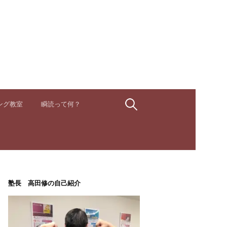
検
ング教室
瞬読って何？
索:
塾長 高田修の自己紹介