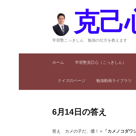
コ
ン
克己
テ
ン
ツ
へ
学習塾こっきしん 勉強の仕方を教えます
ス
キ
ッ
ホーム
学習塾克己心（こっきしん）
プ
クイズのページ
勉強動画ライブラリ
6月14日の答え
答え カメの子だ、儂！＝
「カメノコダワ