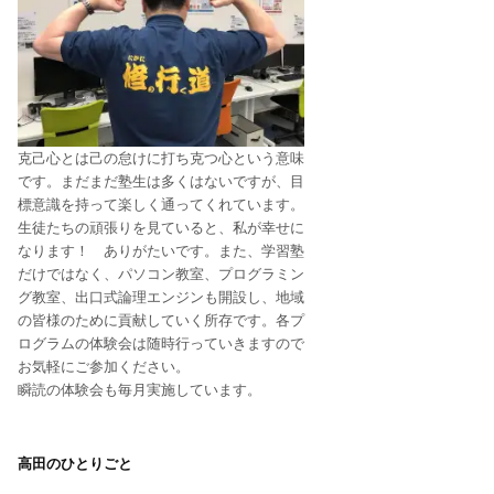
克己心とは己の怠けに打ち克つ心という意味
です。まだまだ塾生は多くはないですが、目
標意識を持って楽しく通ってくれています。
生徒たちの頑張りを見ていると、私が幸せに
なります！ ありがたいです。また、学習塾
だけではなく、パソコン教室、プログラミン
グ教室、出口式論理エンジンも開設し、地域
の皆様のために貢献していく所存です。各プ
ログラムの体験会は随時行っていきますので
お気軽にご参加ください。
瞬読の体験会も毎月実施しています。
高田のひとりごと