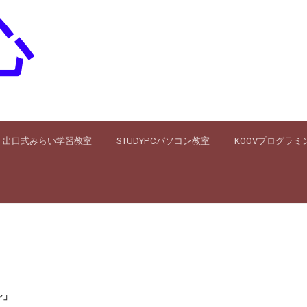
心
出口式みらい学習教室
STUDYPCパソコン教室
KOOVプログラミ
シ」