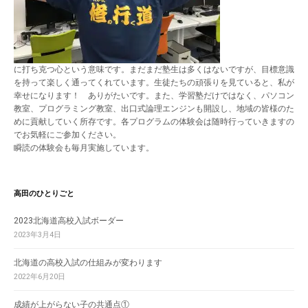
に打ち克つ心という意味です。まだまだ塾生は多くはないですが、目標意識
を持って楽しく通ってくれています。生徒たちの頑張りを見ていると、私が
幸せになります！ ありがたいです。また、学習塾だけではなく、パソコン
教室、プログラミング教室、出口式論理エンジンも開設し、地域の皆様のた
めに貢献していく所存です。各プログラムの体験会は随時行っていきますの
でお気軽にご参加ください。
瞬読の体験会も毎月実施しています。
高田のひとりごと
2023北海道高校入試ボーダー
2023年3月4日
北海道の高校入試の仕組みが変わります
2022年6月20日
成績が上がらない子の共通点①