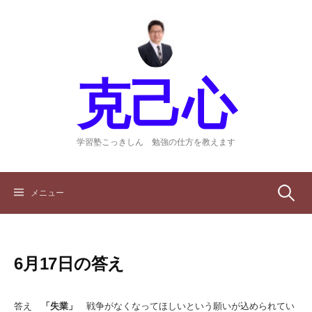
コ
ン
テ
ン
ツ
克己心
へ
ス
キ
ッ
学習塾こっきしん 勉強の仕方を教えます
プ
検
メニュー
索:
6月17日の答え
答え
「失業」
戦争がなくなってほしいという願いが込められてい