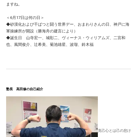
ますね。
＜6月17日は何の日＞
◆砂漠化および干ばつと闘う世界デー、おまわりさんの日、神戸に海
軍操練所が開設（勝海舟の建言により）
◆誕生日 山寺宏一、城彰二、ヴィーナス・ウィリアムズ、二宮和
也、風間俊介、辻希美、菊池雄星、波瑠、鈴木福
塾長 高田修の自己紹介
克己心とは己の怠け