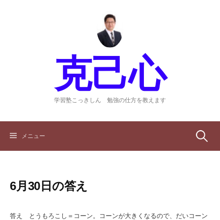
コ
ン
テ
ン
ツ
克己心
へ
ス
キ
ッ
学習塾こっきしん 勉強の仕方を教えます
プ
検
メニュー
索:
6月30日の答え
答え とうもろこし＝コーン。コーンが大きくなるので、だいコーン