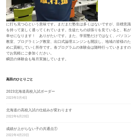
に打ち克つ心という意味です。まだまだ塾生は多くはないですが、目標意識
を持って楽しく通ってくれています。生徒たちの頑張りを見ていると、私が
幸せになります！ ありがたいです。また、学習塾だけではなく、パソコン
教室、プログラミング教室、出口式論理エンジンも開設し、地域の皆様のた
めに貢献していく所存です。各プログラムの体験会は随時行っていきますの
でお気軽にご参加ください。
瞬読の体験会も毎月実施しています。
高田のひとりごと
2023北海道高校入試ボーダー
2023年3月4日
北海道の高校入試の仕組みが変わります
2022年6月20日
成績が上がらない子の共通点①
2022年4月23日