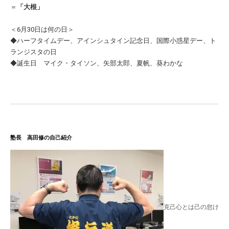
＝
「大根」
＜6月30日は何の日＞
◆ハーフタイムデー、アインシュタイン記念日、国際小惑星デー、ト
ランジスタの日
◆誕生日 マイク・タイソン、矢部太郎、夏帆、葵わかな
塾長 高田修の自己紹介
克己心とは己の怠け