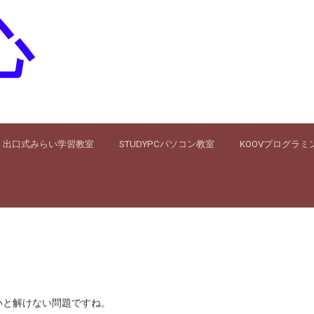
心
出口式みらい学習教室
STUDYPCパソコン教室
KOOVプログラミ
と解けない問題ですね。