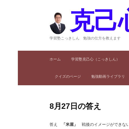
コ
ン
克己
テ
ン
ツ
へ
学習塾こっきしん 勉強の仕方を教えます
ス
キ
ッ
ホーム
学習塾克己心（こっきしん）
プ
クイズのページ
勉強動画ライブラリ
8月27日の答え
答え
「米屋」
戦後のイメージができない