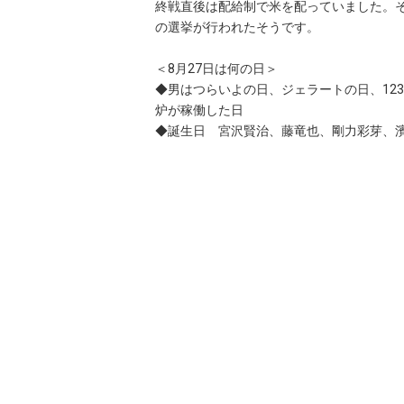
終戦直後は配給制で米を配っていました。
の選挙が行われたそうです。
＜8月27日は何の日＞
◆男はつらいよの日、ジェラートの日、123
炉が稼働した日
◆誕生日 宮沢賢治、藤竜也、剛力彩芽、