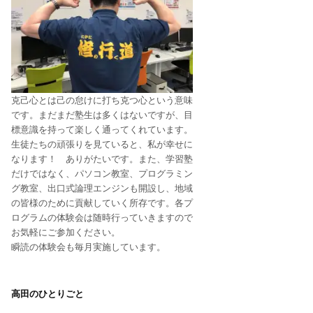
克己心とは己の怠けに打ち克つ心という意味
です。まだまだ塾生は多くはないですが、目
標意識を持って楽しく通ってくれています。
生徒たちの頑張りを見ていると、私が幸せに
なります！ ありがたいです。また、学習塾
だけではなく、パソコン教室、プログラミン
グ教室、出口式論理エンジンも開設し、地域
の皆様のために貢献していく所存です。各プ
ログラムの体験会は随時行っていきますので
お気軽にご参加ください。
瞬読の体験会も毎月実施しています。
高田のひとりごと