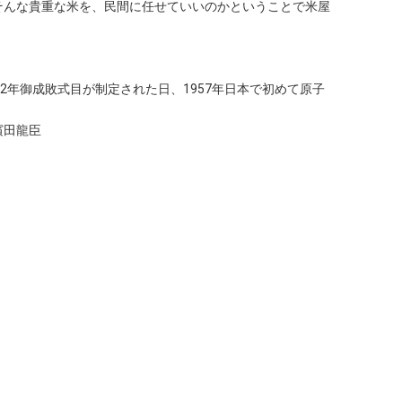
そんな貴重な米を、民間に任せていいのかということで米屋
2年御成敗式目が制定された日、1957年日本で初めて原子
濱田龍臣