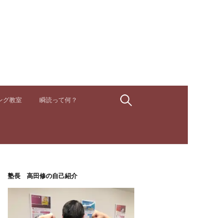
検
ング教室
瞬読って何？
索:
塾長 高田修の自己紹介