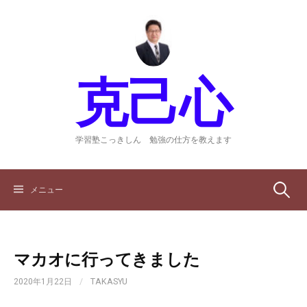
コ
ン
テ
ン
ツ
克己心
へ
ス
キ
ッ
学習塾こっきしん 勉強の仕方を教えます
プ
検
メニュー
索:
マカオに行ってきました
2020年1月22日
/
TAKASYU