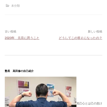
未分類
投
古い投稿
新しい投稿
2020年 元旦に思うこと
どうしてこの答えになったの？
稿
ナ
ビ
ゲ
塾長 高田修の自己紹介
ー
シ
ョ
ン
克己心とは己の怠け