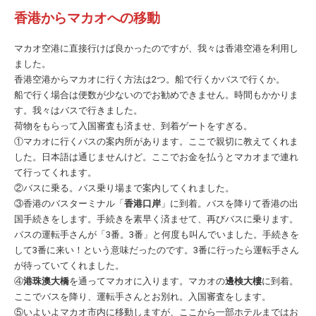
香港からマカオへの移動
マカオ空港に直接行けば良かったのですが、我々は香港空港を利用し
ました。
香港空港からマカオに行く方法は2つ。船で行くかバスで行くか。
船で行く場合は便数が少ないのでお勧めできません。時間もかかりま
す。我々はバスで行きました。
荷物をもらって入国審査も済ませ、到着ゲートをすぎる。
①マカオに行くバスの案内所があります。ここで親切に教えてくれま
した。日本語は通じませんけど。ここでお金を払うとマカオまで連れ
て行ってくれます。
②バスに乗る。バス乗り場まで案内してくれました。
③香港のバスターミナル「
香港口岸
」に到着。バスを降りて香港の出
国手続きをします。手続きを素早く済ませて、再びバスに乗ります。
バスの運転手さんが「3番。3番」と何度も叫んでいました。手続きを
して3番に来い！という意味だったのです。3番に行ったら運転手さん
が待っていてくれました。
④
港珠澳大橋
を通ってマカオに入ります。マカオの
邊検大樓
に到着。
ここでバスを降り、運転手さんとお別れ。入国審査をします。
⑤いよいよマカオ市内に移動しますが、ここから一部ホテルまではお