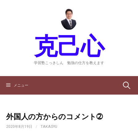
コ
ン
テ
ン
ツ
克己心
へ
ス
キ
ッ
学習塾こっきしん 勉強の仕方を教えます
プ
検
メニュー
索:
外国人の方からのコメント➁
2020年8月19日
/
TAKASYU