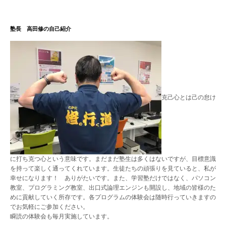
ゲ
塾長 高田修の自己紹介
ー
シ
ョ
ン
克己心とは己の怠け
に打ち克つ心という意味です。まだまだ塾生は多くはないですが、目標意識
を持って楽しく通ってくれています。生徒たちの頑張りを見ていると、私が
幸せになります！ ありがたいです。また、学習塾だけではなく、パソコン
教室、プログラミング教室、出口式論理エンジンも開設し、地域の皆様のた
めに貢献していく所存です。各プログラムの体験会は随時行っていきますの
でお気軽にご参加ください。
瞬読の体験会も毎月実施しています。